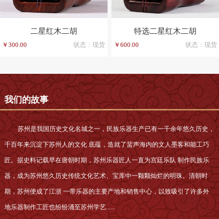
二星红木二胡
特选二星红木二胡
￥300.00
状态：现货
￥600.00
状态：现货
我们的故事
苏州是我国历史文化名城之一，民族乐器生产已有一千余年悠久历史，
千百年来沉淀下苏州人的文化 底蕴，造就了蜚声海内的文人墨客和能工巧
匠。据史料记载早在唐朝时期，苏州乐器匠人一直为宫廷乐队 制作民族乐
器，成为苏州悠久历史传统文化艺术、宝库中一颗颗灿烂的明珠。清朝时
期，苏州便成了江浙 一带乐器的主要产地和销售中心，以致吸引了许多外
地乐器制作工匠也纷纷涌至苏州学艺......