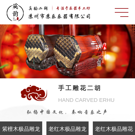
手工雕花二胡
HAND CARVED ERHU
弘扬中国文化，奏响音乐之声
紫檀木极品雕龙
老红木极品雕龙
老红木极品雕花