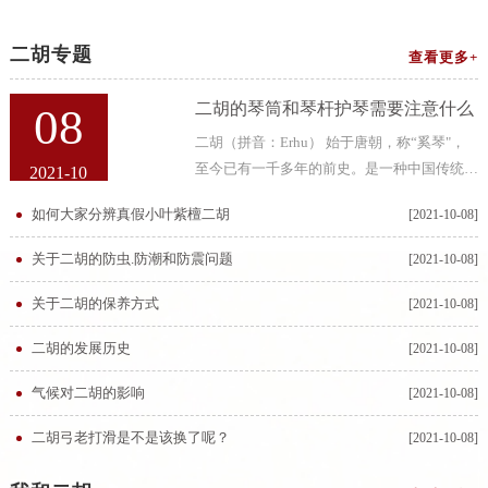
二胡专题
查看更多+
二胡的琴筒和琴杆护琴需要注意什么
08
二胡（拼音：Erhu） 始于唐朝，称“奚琴"，
至今已有一千多年的前史。是一种中国传统拉
2021-10
弦乐器。二胡，即二弦胡琴，又叫“南胡”、嗡
如何大家分辨真假小叶紫檀二胡
[2021-10-08]
子，二胡二胡的琴筒和琴杆大多都是用紫檀
木、乌木、红木等硬质木材制成的，而
关于二胡的防虫.防潮和防震问题
[2021-10-08]
关于二胡的保养方式
[2021-10-08]
二胡的发展历史
[2021-10-08]
气候对二胡的影响
[2021-10-08]
二胡弓老打滑是不是该换了呢？
[2021-10-08]