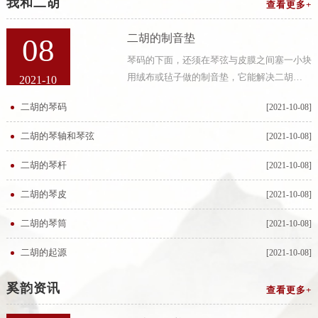
我和二胡
查看更多+
二胡的制音垫
08
琴码的下面，还须在琴弦与皮膜之间塞一小块
用绒布或毡子做的制音垫，它能解决二胡
2021-10
的“狼音”，消除二胡的空旷音，使之集中、丰
二胡的琴码
[2021-10-08]
满，制音垫的薄厚、大小要适中，过厚则影响
音量，过薄则不起作用。作成音垫的材料常有
二胡的琴轴和琴弦
[2021-10-08]
白
二胡的琴杆
[2021-10-08]
二胡的琴皮
[2021-10-08]
二胡的琴筒
[2021-10-08]
二胡的起源
[2021-10-08]
奚韵资讯
查看更多+