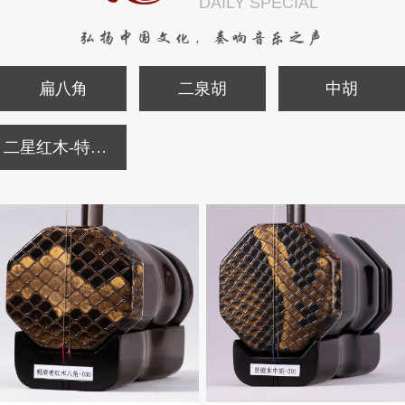
DAILY SPECIAL
弘扬中国文化，奏响音乐之声
扁八角
二泉胡
中胡
二星红木-特价二胡