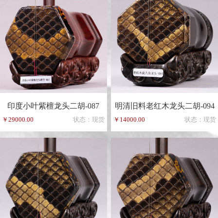
印度小叶紫檀龙头二胡-087
明清旧料老红木龙头二胡-094
￥29000.00
状态：现货
￥14000.00
状态：现货