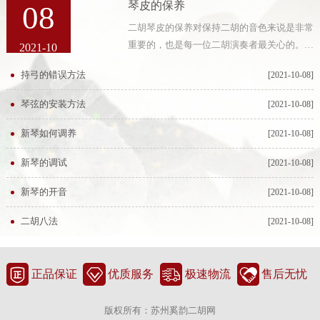
琴皮的保养
08
二胡琴皮的保养对保持二胡的音色来说是非常
重要的，也是每一位二胡演奏者最关心的。二
2021-10
胡琴皮如能得到精心保养的话，会有很长的使
持弓的错误方法
[2021-10-08]
用寿命。我们见到的琴皮已损坏的二胡大多是
由于存放不当、不经常使用而引起
琴弦的安装方法
[2021-10-08]
新琴如何调养
[2021-10-08]
新琴的调试
[2021-10-08]
新琴的开音
[2021-10-08]
二胡八法
[2021-10-08]
正品保证
优质服务
极速物流
售后无忧
版权所有：苏州奚韵二胡网