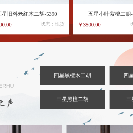
品明清旧料老红木-8167
特选极品明清旧料老红木-8
状态：现货
状态
.00
￥11800.00
胡
四星黑檀木二胡
四
 ERHU
三星黑檀二胡
三
之声