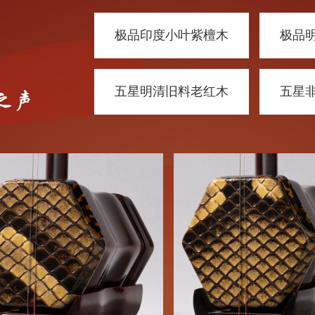
胡
极品印度小叶紫檀木
极品
五星明清旧料老红木
五星
之声