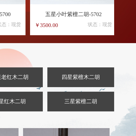
165
五星旧料老红木二胡-5390
五
：现货
状态：现货
￥4000.00
￥3500
星老红木二胡
四星紫檀木二胡
星红木二胡
三星紫檀二胡