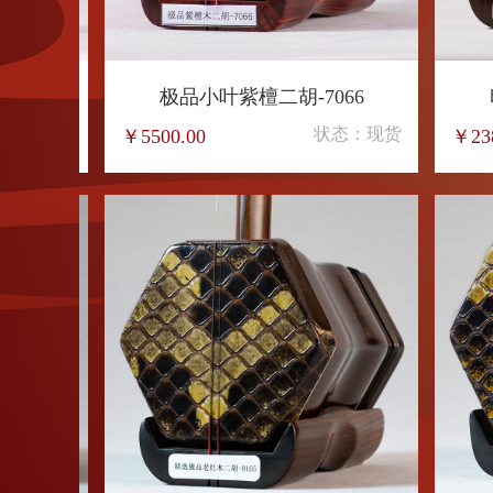
极品小叶紫檀二胡-7065
极品
状态：现货
￥5500.00
￥6980.