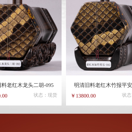
料老红木龙头二胡-095
明清旧料老红木竹报平安-
状态：现货
状态
.00
￥13800.00