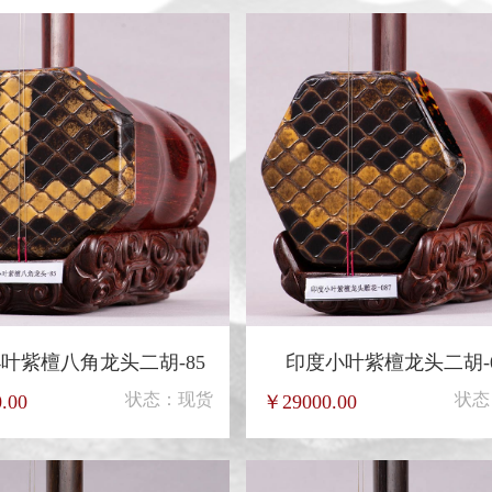
叶紫檀八角龙头二胡-85
印度小叶紫檀龙头二胡-0
状态：现货
状态
.00
￥29000.00