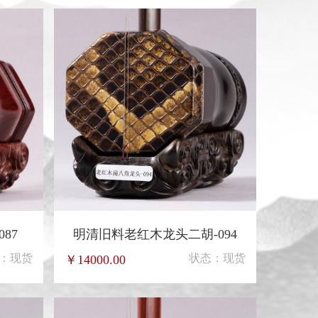
87
明清旧料老红木龙头二胡-094
：现货
状态：现货
￥14000.00