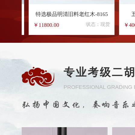
特选极品明清旧料老红木-8168
特选极
状态：现货
￥11800.00
￥11800
专业考级二
PROFESSIONAL GRADING
弘扬中国文化，奏响音乐