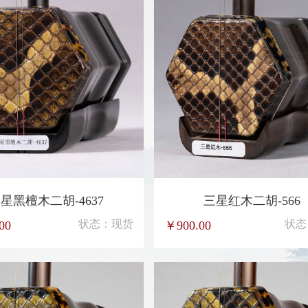
三星黑檀木二胡-883
四星黑檀木二胡-463
状态：现货
状态
0
￥2600.00