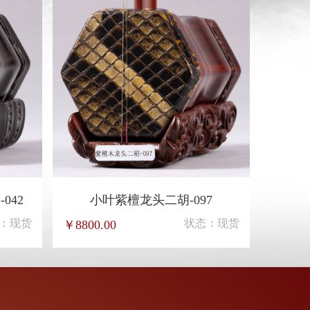
042
小叶紫檀龙头二胡-097
：现货
状态：现货
￥8800.00