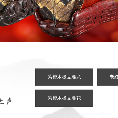
胡
紫檀木极品雕龙
老
紫檀木极品雕花
之声