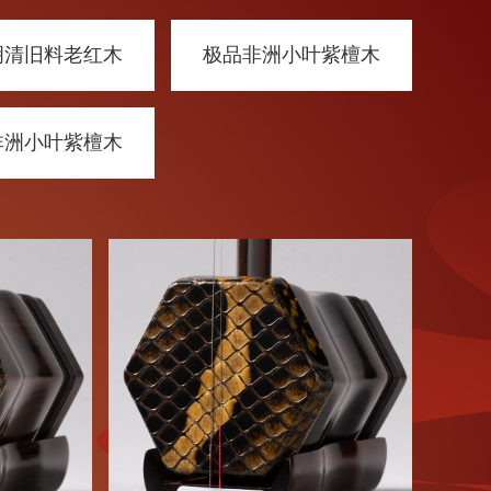
明清旧料老红木
极品非洲小叶紫檀木
非洲小叶紫檀木