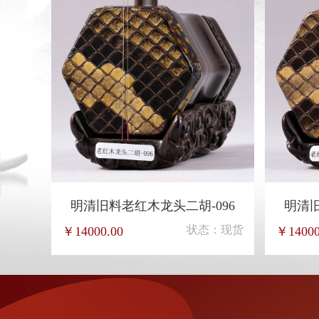
明清旧料老红木龙头二胡-096
明清旧
状态：现货
￥14000.00
￥14000