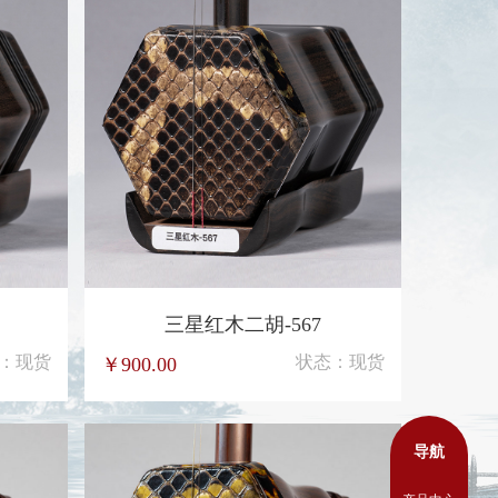
3
四星黑檀木二胡-4637
：现货
状态：现货
￥2600.00
￥900.
导航