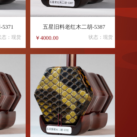
6
印度小叶紫檀木二胡-39
五星
：现货
状态：现货
￥23800.00
￥4000