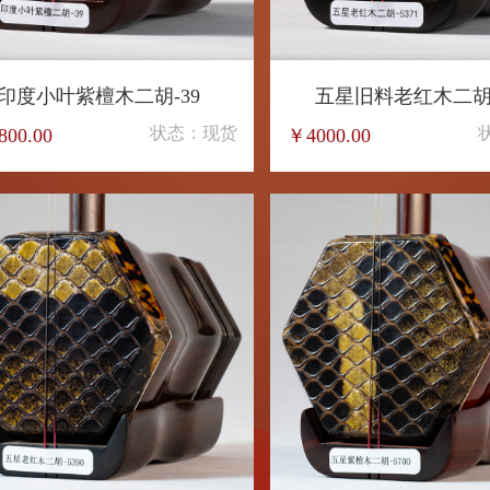
明清旧料老红木-8151
极品小叶紫檀二胡-706
状态：现货
状态
00
￥5500.00