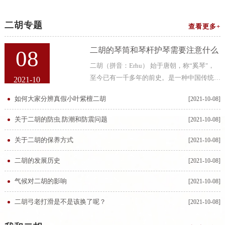
二胡专题
查看更多+
二胡的琴筒和琴杆护琴需要注意什么
08
二胡（拼音：Erhu） 始于唐朝，称“奚琴"，
至今已有一千多年的前史。是一种中国传统拉
2021-10
弦乐器。二胡，即二弦胡琴，又叫“南胡”、嗡
如何大家分辨真假小叶紫檀二胡
[2021-10-08]
子，二胡二胡的琴筒和琴杆大多都是用紫檀
木、乌木、红木等硬质木材制成的，而
关于二胡的防虫.防潮和防震问题
[2021-10-08]
关于二胡的保养方式
[2021-10-08]
二胡的发展历史
[2021-10-08]
气候对二胡的影响
[2021-10-08]
二胡弓老打滑是不是该换了呢？
[2021-10-08]