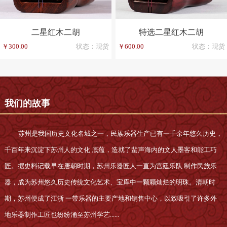
二星红木二胡
特选二星红木二胡
￥300.00
状态：现货
￥600.00
状态：现货
我们的故事
苏州是我国历史文化名城之一，民族乐器生产已有一千余年悠久历史，
千百年来沉淀下苏州人的文化 底蕴，造就了蜚声海内的文人墨客和能工巧
匠。据史料记载早在唐朝时期，苏州乐器匠人一直为宫廷乐队 制作民族乐
器，成为苏州悠久历史传统文化艺术、宝库中一颗颗灿烂的明珠。清朝时
期，苏州便成了江浙 一带乐器的主要产地和销售中心，以致吸引了许多外
地乐器制作工匠也纷纷涌至苏州学艺......