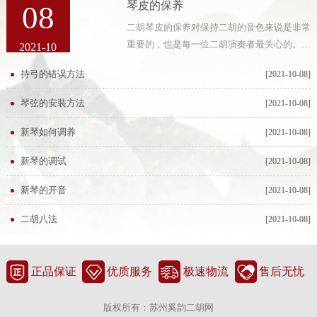
琴皮的保养
08
二胡琴皮的保养对保持二胡的音色来说是非常
重要的，也是每一位二胡演奏者最关心的。二
2021-10
胡琴皮如能得到精心保养的话，会有很长的使
持弓的错误方法
[2021-10-08]
用寿命。我们见到的琴皮已损坏的二胡大多是
由于存放不当、不经常使用而引起
琴弦的安装方法
[2021-10-08]
新琴如何调养
[2021-10-08]
新琴的调试
[2021-10-08]
新琴的开音
[2021-10-08]
二胡八法
[2021-10-08]
正品保证
优质服务
极速物流
售后无忧
版权所有：苏州奚韵二胡网