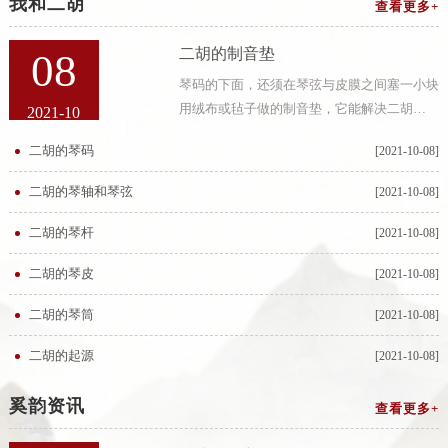
我和二胡
查看更多+
二胡的制音垫
08
琴码的下面，还须在琴弦与皮膜之间塞一小块
用绒布或毡子做的制音垫，它能解决二胡
2021-10
的“狼音”，消除二胡的空旷音，使之集中、丰
二胡的琴码
[2021-10-08]
满，制音垫的薄厚、大小要适中，过厚则影响
音量，过薄则不起作用。作成音垫的材料常有
二胡的琴轴和琴弦
[2021-10-08]
白
二胡的琴杆
[2021-10-08]
二胡的琴皮
[2021-10-08]
二胡的琴筒
[2021-10-08]
二胡的起源
[2021-10-08]
奚韵资讯
查看更多+