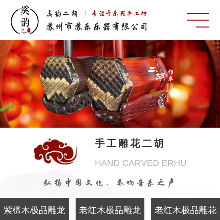
手工雕花二胡
HAND CARVED ERHU
弘扬中国文化，奏响音乐之声
紫檀木极品雕龙
老红木极品雕龙
老红木极品雕花