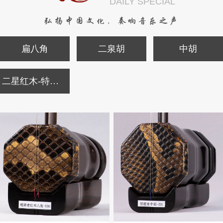
DAILY SPECIAL
弘扬中国文化，奏响音乐之声
扁八角
二泉胡
中胡
二星红木-特价二胡