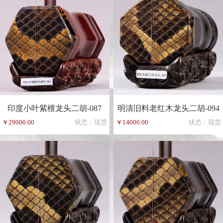
印度小叶紫檀龙头二胡-087
明清旧料老红木龙头二胡-094
￥29000.00
状态：现货
￥14000.00
状态：现货