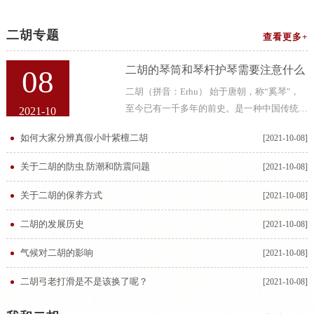
二胡专题
查看更多+
二胡的琴筒和琴杆护琴需要注意什么
08
二胡（拼音：Erhu） 始于唐朝，称“奚琴"，
至今已有一千多年的前史。是一种中国传统拉
2021-10
弦乐器。二胡，即二弦胡琴，又叫“南胡”、嗡
如何大家分辨真假小叶紫檀二胡
[2021-10-08]
子，二胡二胡的琴筒和琴杆大多都是用紫檀
木、乌木、红木等硬质木材制成的，而
关于二胡的防虫.防潮和防震问题
[2021-10-08]
关于二胡的保养方式
[2021-10-08]
二胡的发展历史
[2021-10-08]
气候对二胡的影响
[2021-10-08]
二胡弓老打滑是不是该换了呢？
[2021-10-08]