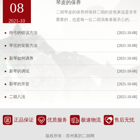
琴皮的保养
08
二胡琴皮的保养对保持二胡的音色来说是非常
重要的，也是每一位二胡演奏者最关心的。二
2021-10
胡琴皮如能得到精心保养的话，会有很长的使
持弓的错误方法
[2021-10-08]
用寿命。我们见到的琴皮已损坏的二胡大多是
由于存放不当、不经常使用而引起
琴弦的安装方法
[2021-10-08]
新琴如何调养
[2021-10-08]
新琴的调试
[2021-10-08]
新琴的开音
[2021-10-08]
二胡八法
[2021-10-08]
正品保证
优质服务
极速物流
售后无忧
版权所有：苏州奚韵二胡网