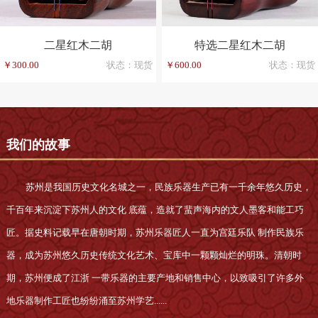
二星红木二胡
特选二星红木二胡
￥300.00
状态：现货
￥600.00
状态：现货
我们的故事
苏州是我国历史文化名城之一，民族乐器生产已有一千余年悠久历史，
千百年来沉淀下苏州人的文化 底蕴，造就了蜚声海内的文人墨客和能工巧
匠。据史料记载早在唐朝时期，苏州乐器匠人一直为宫廷乐队 制作民族乐
器，成为苏州悠久历史传统文化艺术、宝库中一颗颗灿烂的明珠。清朝时
期，苏州便成了江浙 一带乐器的主要产地和销售中心，以致吸引了许多外
地乐器制作工匠也纷纷涌至苏州学艺......