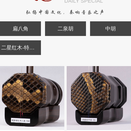
DAILY SPECIAL
弘扬中国文化，奏响音乐之声
扁八角
二泉胡
中胡
二星红木-特价二胡