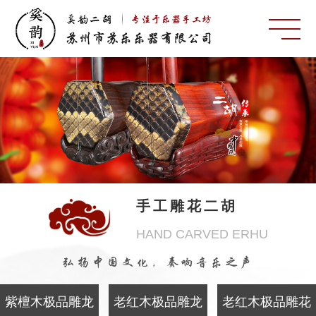
手工雕花二胡
HAND CARVED ERHU
弘扬中国文化，奏响音乐之声
紫檀木极品雕龙
老红木极品雕龙
老红木极品雕花