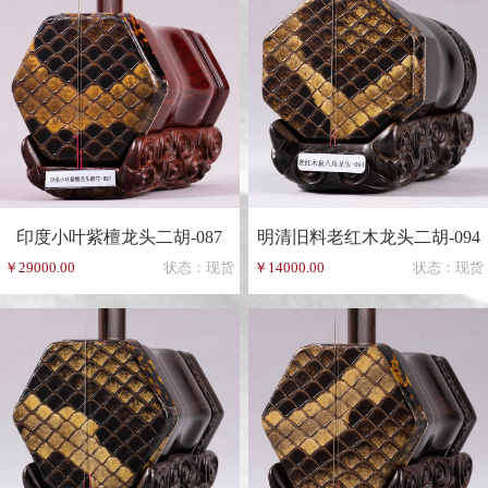
印度小叶紫檀龙头二胡-087
明清旧料老红木龙头二胡-094
￥29000.00
状态：现货
￥14000.00
状态：现货