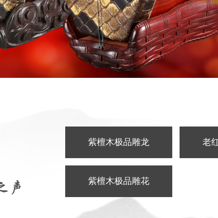
胡
紫檀木极品雕龙
老
紫檀木极品雕花
之声