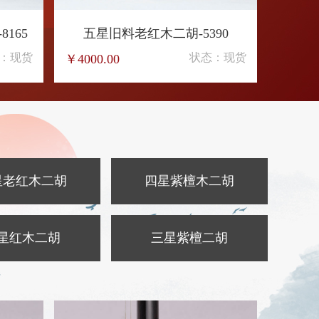
165
五星旧料老红木二胡-5390
五
：现货
状态：现货
￥4000.00
￥3500
星老红木二胡
四星紫檀木二胡
星红木二胡
三星紫檀二胡