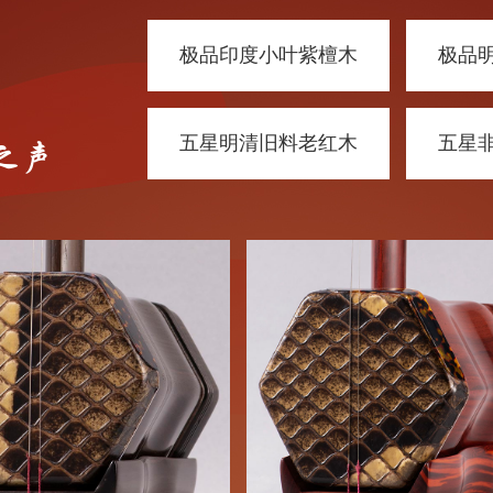
胡
极品印度小叶紫檀木
极品
五星明清旧料老红木
五星
之声