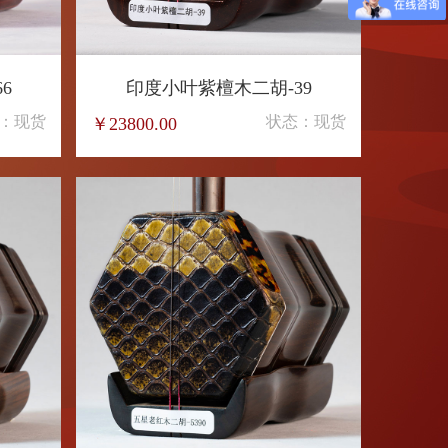
6
印度小叶紫檀木二胡-39
五星
：现货
状态：现货
￥23800.00
￥4000