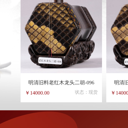
明清旧料老红木龙头二胡-096
明清旧
状态：现货
￥14000.00
￥14000