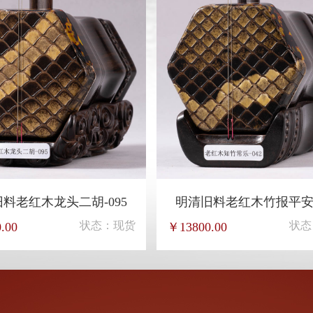
料老红木龙头二胡-095
明清旧料老红木竹报平安-
状态：现货
状态
.00
￥13800.00