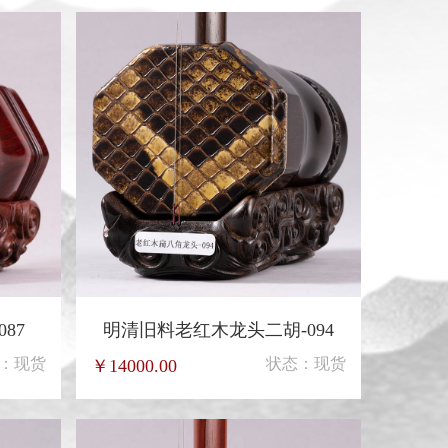
87
明清旧料老红木龙头二胡-094
：现货
状态：现货
￥14000.00