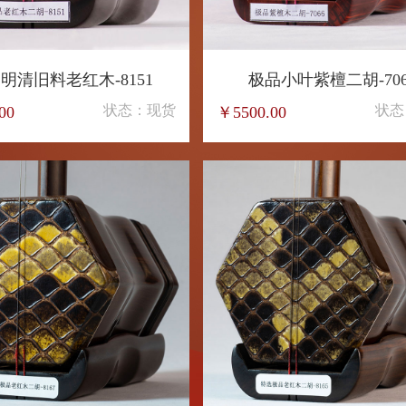
明清旧料老红木-8151
极品小叶紫檀二胡-706
状态：现货
状态
00
￥5500.00