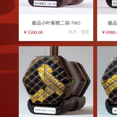
极品小叶紫檀二胡-7065
极品
状态：现货
￥5500.00
￥6980.