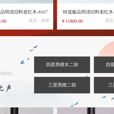
品明清旧料老红木-8167
特选极品明清旧料老红木-8
状态：现货
状态
.00
￥11800.00
胡
四星黑檀木二胡
四
 ERHU
三星黑檀二胡
三
之声