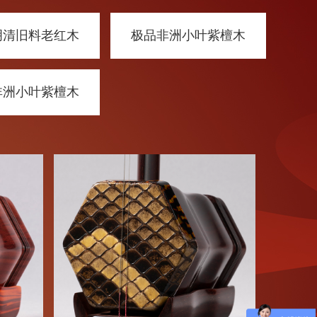
明清旧料老红木
极品非洲小叶紫檀木
非洲小叶紫檀木