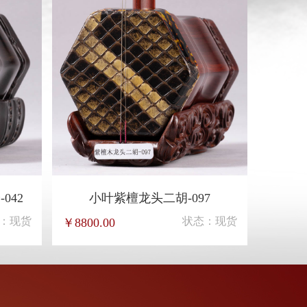
042
小叶紫檀龙头二胡-097
：现货
状态：现货
￥8800.00