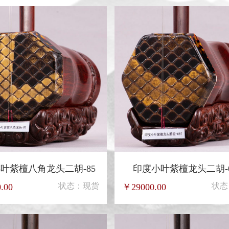
叶紫檀八角龙头二胡-85
印度小叶紫檀龙头二胡-0
状态：现货
状态
.00
￥29000.00